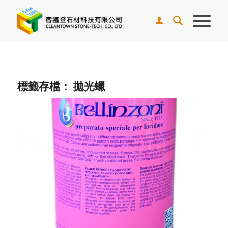
標籤存檔：
拋光蠟