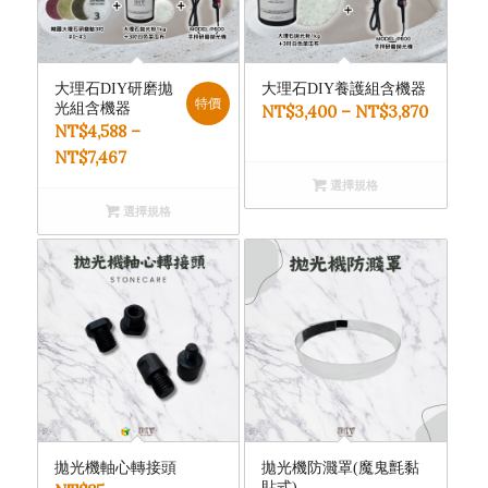
大理石DIY研磨拋
大理石DIY養護組含機器
特價
光組含機器
NT$
3,400
–
NT$
3,870
NT$
4,588
–
NT$
7,467
選擇規格
選擇規格
拋光機軸心轉接頭
拋光機防濺罩(魔鬼氈黏
貼式)