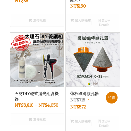
NT$
85
NT$
130
選擇規格
加入購物車
Show
Details
石材DIY乾式拋光組含機
薄板磁磚擴孔器
特價
器
原
NT$
715
NT$
3,810
–
NT$
4,050
目
始
NT$
572
前
價
選擇規格
價
格：
加入購物車
Show
Details
格：
NT$715。