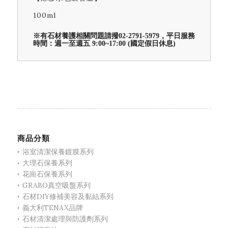
100ml
※有石材養護相關問題請撥02-2791-5979，平日服務
時間：週一至週五 9:00~17:00 (國定假日休息)
商品分類
浴室清潔保養鍍膜系列
大理石保養系列
花崗石保養系列
GRABO真空吸盤系列
石材DIY修補美容及黏結系列
義大利TENAX品牌
石材清潔處理與防護劑系列