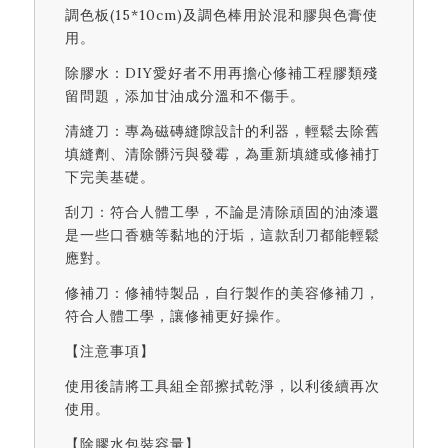
調色板(15*10cm)及調色棒用於混和膠與色膏使
用。
除膠水：DIY愛好者不用再擔心修補工程膠類殘
留問題，添加甘油成分溫和不傷手。
清縫刀：專為磁磚縫隙設計的利器，輕鬆去除舊
填縫劑、清除髒污與發霉，為重新填縫或修補打
下完美基礎。
刮刀：符合人體工學，不論是清除頑固的油漆還
是一些口香糖等黏地的汙垢，這款刮刀都能輕鬆
應對。
修補刀：修補特製品，自行製作的美容修補刀，
符合人體工學，讓修補更好操作。
【注意事項】
使用後請將工具組全部擦拭乾淨，以利後續再次
使用。
【除膠水包裝容量】