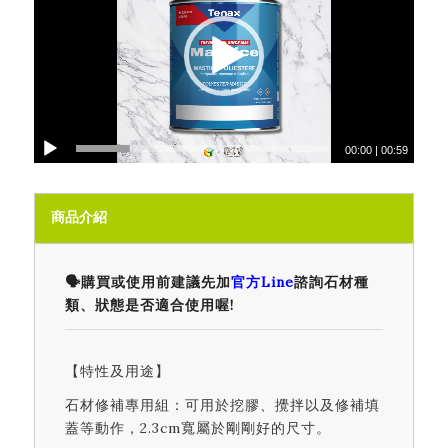
00:00
|
00:59
商品介紹
🗣️購買或使用前建議先加
官方Line
諮詢石材種
類、狀態是否適合使用喔!
【特性及用途】
石材修補專用組：可用於挖膠、攪拌以及修補填
蓋等動作，2.3cm寬屬於剛剛好的尺寸。