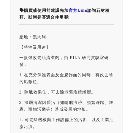
🗣️購買或使用前建議先加
官方Line
諮詢石材種
類、狀態是否適合使用喔!
產地：義大利
【特性及用途】
一款強效去油清潔劑，由 FILA 研究實驗室研
發：
1. 在充分保護表面及金屬飾面的同時，有效去除
污垢微粒。
2. 除蠟效果佳，可去除老舊堆積蠟層。
3. 深層清潔因舊污（如輪胎痕跡、頻繁踩踏、煙
霧、寵物活動等）造成發黑的地板。
4. 可去除機械與工作設備上的污垢，以及工業油
脂污漬。