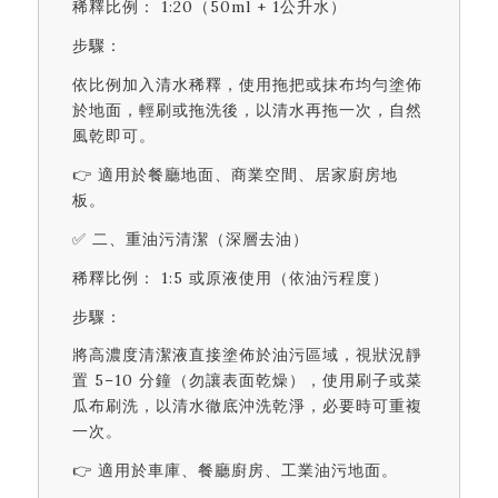
稀釋比例： 1:20（50ml + 1公升水）
步驟：
依比例加入清水稀釋，使用拖把或抹布均勻塗佈
於地面，輕刷或拖洗後，以清水再拖一次，自然
風乾即可。
👉 適用於餐廳地面、商業空間、居家廚房地
板。
✅ 二、重油污清潔（深層去油）
稀釋比例： 1:5 或原液使用（依油污程度）
步驟：
將高濃度清潔液直接塗佈於油污區域，視狀況靜
置 5–10 分鐘（勿讓表面乾燥），使用刷子或菜
瓜布刷洗，以清水徹底沖洗乾淨，必要時可重複
一次。
👉 適用於車庫、餐廳廚房、工業油污地面。