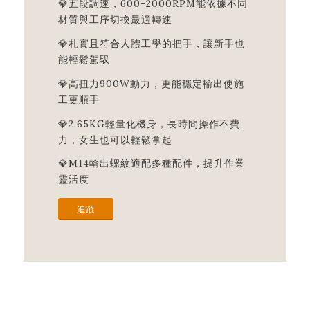
💎五段調速，600-2000RPM能依據不同
材質與工序切換最適轉速
💎札實且符合人體工學的把手，讓新手也
能輕鬆駕馭
💎高扭力900W動力，更能穩定輸出使施
工更順手
💎2.65KG輕量化機身，長時間操作不費
力，女生也可以輕鬆拿起
💎M14輸出螺紋適配多種配件，提升作業
靈活度
追蹤