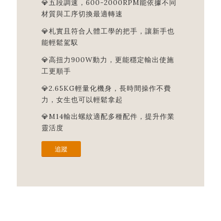
💎五段調速，600-2000RPM能依據不同
材質與工序切換最適轉速
💎札實且符合人體工學的把手，讓新手也
能輕鬆駕馭
💎高扭力900W動力，更能穩定輸出使施
工更順手
💎2.65KG輕量化機身，長時間操作不費
力，女生也可以輕鬆拿起
💎M14輸出螺紋適配多種配件，提升作業
靈活度
追蹤